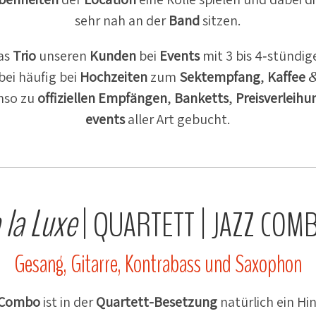
sehr nah an der
Band
sitzen.
as
Trio
unseren
Kunden
bei
Events
mit 3 bis 4‑stündig
bei häufig bei
Hochzeiten
zum
Sektempfang
,
Kaffee
enso zu
offizi­ellen Empfängen
,
Banketts
,
Preis­ver­lei­h
events
aller Art gebucht.
a la Luxe
|
|
QUARTETT
JAZZ
COM
Gesang, Gitarre, Kontrabass und Saxophon
 Combo
ist in der
Quartett-Besetzung
natürlich ein H