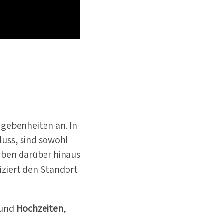
egeben­heiten an. In
luss, sind sowohl
haben darüber hinaus
­ziert den Standort
und
Hochzeiten
,