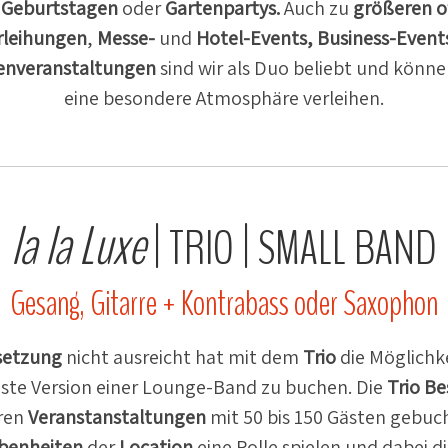
e
Geburts­tagen
oder
Garten­partys.
Auch zu
größeren off
r­lei­hungen
,
Messe-
und
Hotel-Events, Business-Event
n­ver­an­stal­tungen
sind wir als Duo beliebt und könn
eine besondere Atmosphäre verleihen.
la la Luxe
|
|
TRIO
SMALL
BAND
Gesang, Gitarre + Kontrabass oder Saxophon
setzung
nicht ausreicht hat mit dem
Trio
die Möglichke
este Version einer Lounge-Band zu buchen. Die
Trio B
eren
Veran­st­an­stal­tungen
mit 50 bis 150 Gästen gebuch
ben­heiten
der
Location
eine Rolle spielen und dabei d