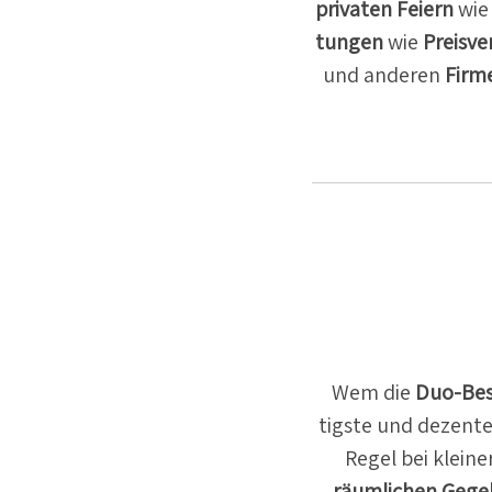
privaten Feiern
wi
tungen
wie
Preis­ve
und anderen
Firme
Wem die
Duo-Be
tigste und dezen­t
Regel bei klein
räumlichen Gege