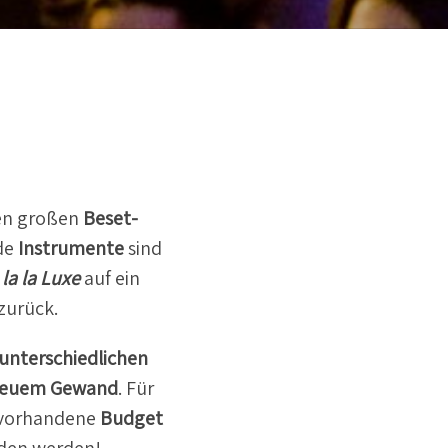
den großen
Beset­
de
Instru­mente
sind
t
la la Luxe
auf ein
zurück.
unter­schied­lichen
euem Gewand
. Für
 vorhandene
Budget