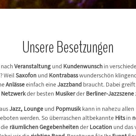
Unsere Beset­zungen
e nach
Veran­staltung
und
Kunden­wunsch
in verschie
? Weil
Saxofon
und
Kontrabass
wunder­schön klingen
che
Anlässe
einfach eine
Jazzband
braucht. Dabei greif
s
Netzwerk
der besten
Musiker
der
Berliner-Jazzszene
aus
Jazz,
Lounge
und
Popmusik
kann in nahezu allen
e­boten werden. So überra­schen altbe­kannte
Hits
in
n
 die
räumlichen Gegeben­heiten
der
Location
und das