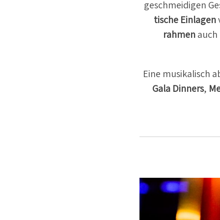
geschmei­digen Ge
tische Einlagen
rahmen
auch 
Eine musika­lisch 
Gala Dinners
,
Me