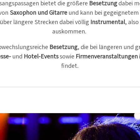
sangs­pas­sagen bietet die größere
Besetzung
dabei m
von
Saxophon und Gitarre
und kann bei gegeig­netem
über längere Strecken dabei völlig
Instru­mental
, als
auskommen.
abwechs­lungs­reiche
Besetzung
, die bei längeren und 
sse-
und
Hotel-Events
sowie
Firmen­ver­an­stal­tungen
findet.