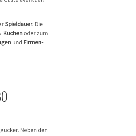
er
Spiel­dauer
. Die
&
Kuchen
oder zum
ungen
und
Firmen­
BO
ingucker. Neben den