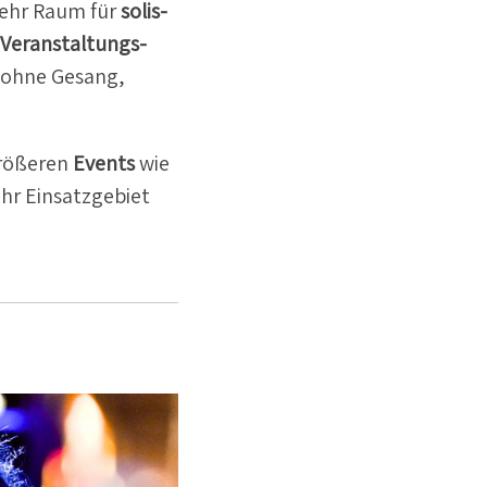
ehr Raum für
solis­
Veran­stal­tungs­
o ohne Gesang,
größeren
Events
wie
ihr Einsatz­gebiet