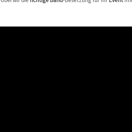
Wobei wir die
richtige Band
-Besetzung für Ihr
Event
fin