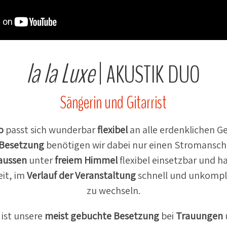
la la Luxe
|
AKUSTIK
DUO
Sängerin und Gitarrist
o
passt sich wunderbar
flexibel
an alle erdenk­lichen G
 Besetzung
benötigen wir dabei nur einen Strom­an­sch
aussen
unter
freiem Himmel
flexibel einsetzbar und 
eit, im
Verlauf der Veran­staltung
schnell und unkom­pli
zu wechseln.
ist unsere
meist gebuchte Besetzung
bei
Trauungen