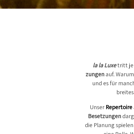
la la Luxe
tritt j
zungen
auf. Warum
und es für man
breite
Unser
Reper­toire
Beset­zungen
darg
die Planung spielen