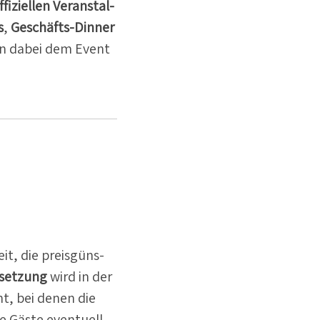
izi­ellen Veran­stal­
s
,
Geschäfts-Dinner
en dabei dem Event
it, die preis­güns­
esetzung
wird in der
t, bei denen die
ie Gäste eventuell