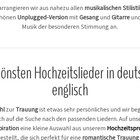
rran­gieren wir aus nahezu allen
musika­li­schen
Stilis­t
chönen
Unplugged-Version
mit
Gesang
und
Gitarre
und
Musik der beson­deren Stimmung an.
önsten Hochzeits­lieder in deu
englisch
hl
zur
Trauung
ist etwas sehr persön­liches und wir b
 auf die Suche nach den passenden Liedern. Auf uns
i­ration
eine kleine Auswahl aus unserem
Hochzeits­p
ge­stellt, die sich perfekt für eine
roman­tische
Trauung