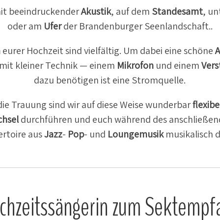
t beein­dru­ckender
Akustik
, auf dem
Standesamt
, u
oder am
Ufer
der Branden­burger Seenlandschaft..
n
eurer Hochzeit sind vielfältig. Um dabei eine schöne
A
r mit kleiner Technik — einem
Mikrofon
und einem
Vers
dazu benötigen ist eine Stromquelle.
die Trauung sind wir auf diese Weise wunderbar
flexibe
chsel
durch­führen und euch während des anschlie­ße
r­toire aus
Jazz
-
Pop
- und
Lounge­musik
musika­lisch 
chzeits­sän­gerin zum Sektempf