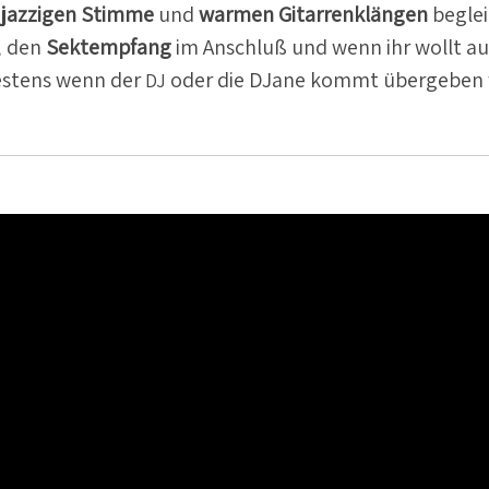
 jazzigen Stimme
und
warmen Gitar­ren­klängen
beglei
, den
Sektempfang
im Anschluß und wenn ihr wollt a
estens wenn der
oder die DJane kommt übergeben w
DJ