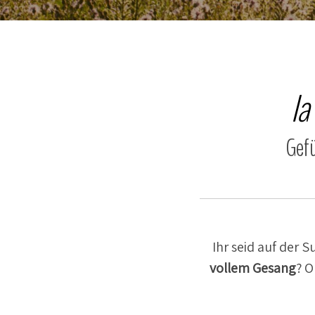
la
Gefü
Ihr seid auf der 
vollem
Gesang
? O