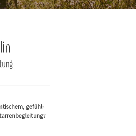
lin
itung
­ti­schem
,
gefühl­
tar­ren­be­gleitung
?