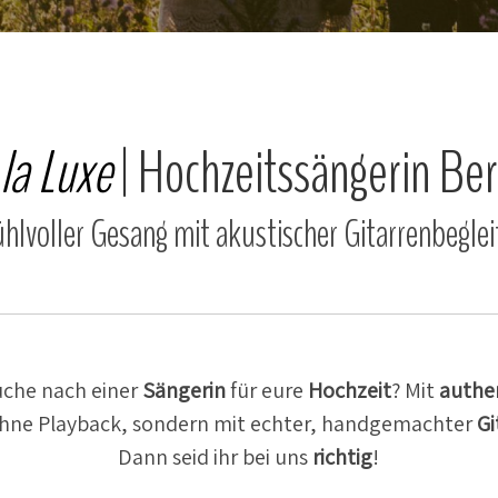
 la Luxe
| Hochzeits­sän­gerin Ber
hl­voller Gesang mit akusti­scher Gitarrenbegle
Suche nach einer
Sängerin
für eure
Hochzeit
? Mit
authen
hne Playback, sondern mit echter, handge­machter
Gi
Dann seid ihr bei uns
richtig
!