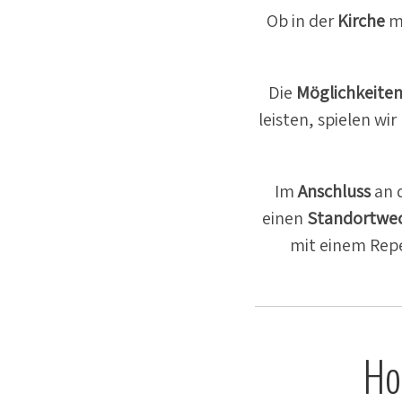
Ob in der
Kirche
mi
Die
Möglich­keite
leisten, spielen wi
Im
Anschluss
an 
einen
Stand­ort­we
mit einem Repe
Ho