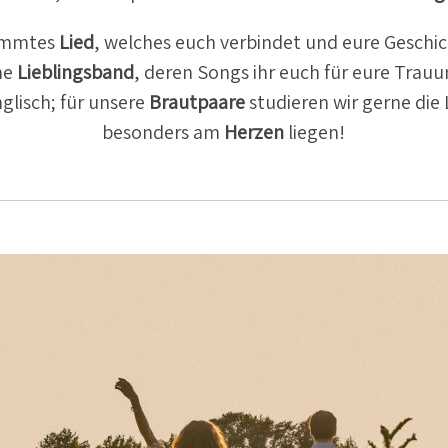
timmtes
Lied
, welches euch verbindet und eure Geschic
me
Lieblingsband
, deren Songs ihr euch für eure Trau
glisch; für unsere
Braut­paare
studieren wir gerne die 
besonders am
Herzen
liegen!