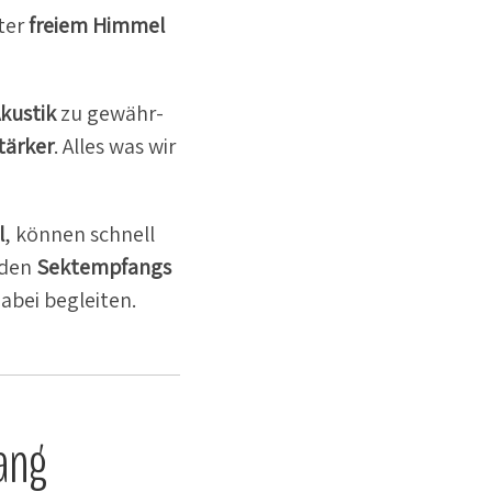
nter
freiem Himmel
kustik
zu gewähr­
tärker
. Alles was wir
l
, können schnell
nden
Sektemp­fangs
dabei begleiten.
ang