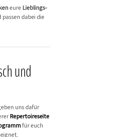
iken
eure
Lieblings-
 passen dabei die
tsch und
egeben uns dafür
erer
Reper­toire­seite
ro­gramm
für euch
eignet.