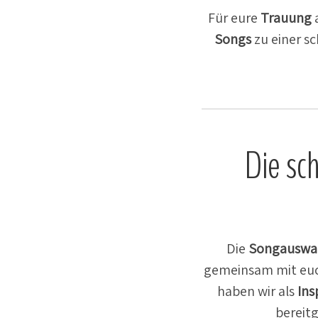
Für eure
Trauung
a
Songs
zu einer s
Die sch
Die
Songauswa
gemeinsam mit euch
haben wir als
Insp
bereit­